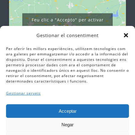
Feu clic a "Accepto" per activar
Google maps
Política de cookies
Gestionar el consentiment
Estic d'acord
Per oferir les millors experiències, utilitzem tecnologies com
ara galetes per emmagatzemar i/o accedir a la informació del
dispositiu. Donar el consentiment a aquestes tecnologies ens
permetrà processar dades com ara el comportament de
navegació o identificadors únics en aquest lloc. No consentir o
retirar el consentiment, pot afectar negativament
determinades característiques i funcions.
Gestionar serveis
Acceptar
© Copyright 2012 -
2026 |
Avis Legal
|
Cookies
Negar
|
Canal ètic
|
Newsletter