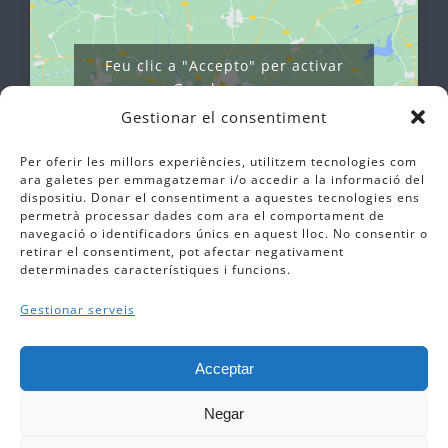
Feu clic a "Accepto" per activar
Google maps
Política de cookies
Gestionar el consentiment
Estic d'acord
Per oferir les millors experiències, utilitzem tecnologies com
ara galetes per emmagatzemar i/o accedir a la informació del
dispositiu. Donar el consentiment a aquestes tecnologies ens
permetrà processar dades com ara el comportament de
navegació o identificadors únics en aquest lloc. No consentir o
retirar el consentiment, pot afectar negativament
determinades característiques i funcions.
Gestionar serveis
Acceptar
© Copyright 2012 -
2026 |
Avis Legal
|
Cookies
Negar
|
Canal ètic
|
Newsletter