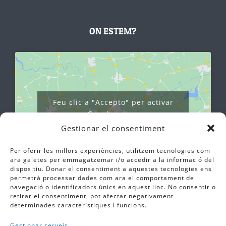
ON ESTEM?
Feu clic a "Accepto" per activar
Google maps
Política de cookies
Gestionar el consentiment
Estic d'acord
Per oferir les millors experiències, utilitzem tecnologies com
ara galetes per emmagatzemar i/o accedir a la informació del
dispositiu. Donar el consentiment a aquestes tecnologies ens
permetrà processar dades com ara el comportament de
navegació o identificadors únics en aquest lloc. No consentir o
retirar el consentiment, pot afectar negativament
determinades característiques i funcions.
Gestionar serveis