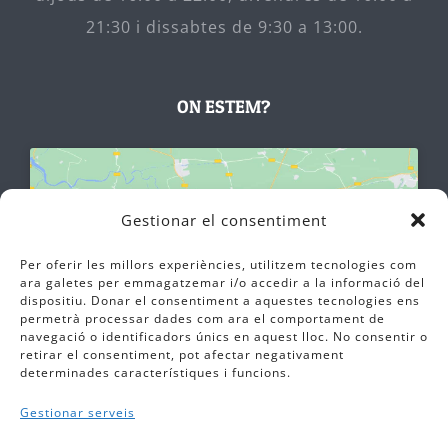
21:30 i dissabtes de 9:30 a 13:00.
ON ESTEM?
Gestionar el consentiment
Feu clic a "Accepto" per activar
Per oferir les millors experiències, utilitzem tecnologies com
Google maps
ara galetes per emmagatzemar i/o accedir a la informació del
Política de cookies
dispositiu. Donar el consentiment a aquestes tecnologies ens
permetrà processar dades com ara el comportament de
Estic d'acord
navegació o identificadors únics en aquest lloc. No consentir o
retirar el consentiment, pot afectar negativament
determinades característiques i funcions.
Gestionar serveis