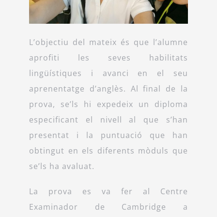
L’objectiu del mateix és que l’alumne
aprofiti les seves habilitats
lingüístiques i avanci en el seu
aprenentatge d’anglès. Al final de la
prova, se’ls hi expedeix un diploma
especificant el nivell al que s’han
presentat i la puntuació que han
obtingut en els diferents mòduls que
se’ls ha avaluat.
La prova es va fer al Centre
Examinador de Cambridge a