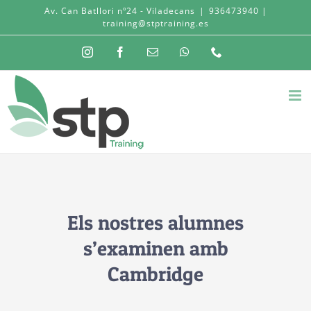
Skip
Av. Can Batllori nº24 - Viladecans
|
936473940 |
training@stptraining.es
to
Instagram
Facebook
Email:
WhatsApp
Phone
content
Els nostres alumnes
s’examinen amb
Cambridge