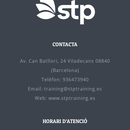
CONTACTA
Av. Can Batllori, 24 Viladecans 08840
(Barcelona)
Telèfon:
936473940
Email:
training@stptraining.es
Web:
www.stptraining.es
HORARI D’ATENCIÓ