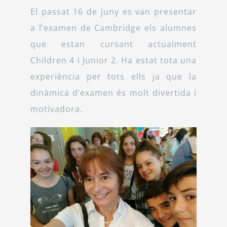
El passat 16 de juny es van presentar
a l’examen de Cambridge els alumnes
que estan cursant actualment
Children 4 i Junior 2. Ha estat tota una
experiència per tots ells ja que la
dinàmica d’examen és molt divertida i
motivadora.